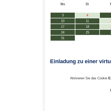
Mo
Di
3
4
10
11
17
18
24
25
31
Einladung zu einer virt
Aktivieren Sie das Cookie
E