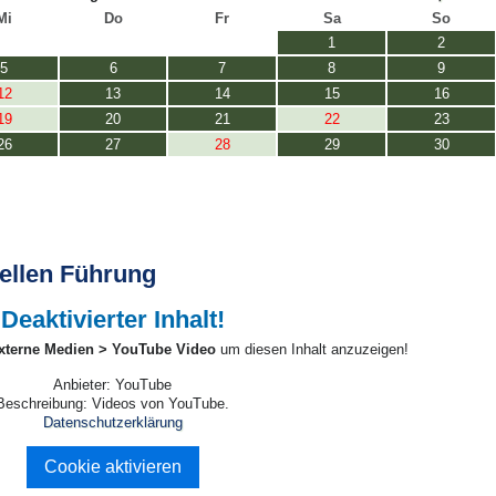
Mi
Do
Fr
Sa
So
1
2
5
6
7
8
9
12
13
14
15
16
19
20
21
22
23
26
27
28
29
30
uellen Führung
Deaktivierter Inhalt!
xterne Medien > YouTube Video
um diesen Inhalt anzuzeigen!
Anbieter: YouTube
Beschreibung:
Videos von YouTube.
Datenschutzerklärung
Cookie aktivieren