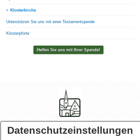
›
Klosterkirche
Unterstützen Sie uns mit einer Testamentspende
Klosterpforte
Helfen Sie uns mit Ihrer Spende!
Datenschutzeinstellungen
Franziskanerinnen des Crescentiaklosters
Spendenkonto: Sparkasse Allgäu, IBAN: DE69 7335 0000 0000
0143 65